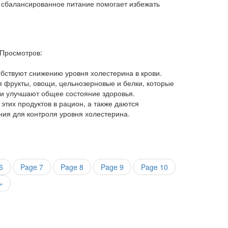
 сбалансированное питание помогает избежать
Просмотров:
обствуют снижению уровня холестерина в крови.
 фрукты, овощи, цельнозерновые и белки, которые
и улучшают общее состояние здоровья.
тих продуктов в рацион, а также даются
ия для контроля уровня холестерина.
6
Page
7
Page
8
Page
9
Page
10
»