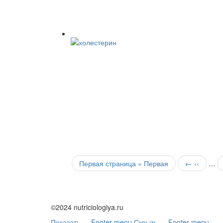
Первая страница
« Первая
←
‹‹
…
©2024 nutriciologiya.ru
Показать — Footer menu
Скрыть — Footer menu