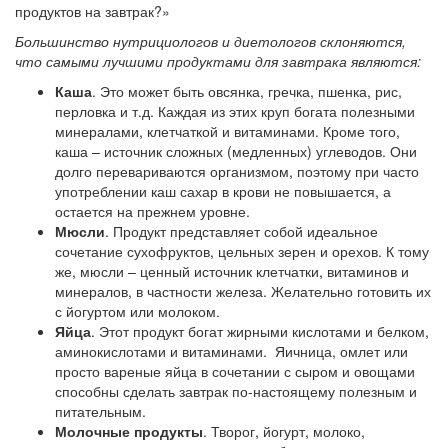
продуктов на завтрак?»
Большинство нутрициологов и диетологов склоняются,
что самыми лучшими продуктами для завтрака являются:
Каша
. Это может быть овсянка, гречка, пшенка, рис,
перловка и т.д. Каждая из этих круп богата полезными
минералами, клетчаткой и витаминами. Кроме того,
каша – источник сложных (медленных) углеводов. Они
долго перевариваются организмом, поэтому при часто
употреблении каш сахар в крови не повышается, а
остается на прежнем уровне.
Мюсли
. Продукт представляет собой идеальное
сочетание сухофруктов, цельных зерен и орехов. К тому
же, мюсли – ценный источник клетчатки, витаминов и
минералов, в частности железа. Желательно готовить их
с йогуртом или молоком.
Яйца
. Этот продукт богат жирными кислотами и белком,
аминокислотами и витаминами. Яичница, омлет или
просто вареные яйца в сочетании с сыром и овощами
способны сделать завтрак по-настоящему полезным и
питательным.
Молочные продукты
. Творог, йогурт, молоко,