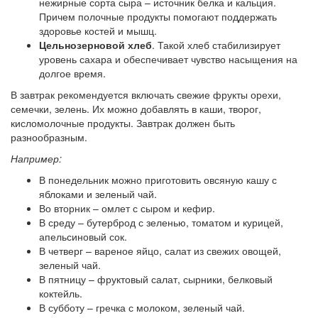
нежирные сорта сыра – источник белка и кальция.
Причем полочные продукты помогают поддержать
здоровье костей и мышц.
Цельнозерновой хлеб
. Такой хлеб стабилизирует
уровень сахара и обеспечивает чувство насыщения на
долгое время.
В завтрак рекомендуется включать свежие фрукты орехи,
семечки, зелень. Их можно добавлять в каши, творог,
кисломолочные продукты. Завтрак должен быть
разнообразным.
Например:
В понедельник можно приготовить овсяную кашу с
яблоками и зеленый чай.
Во вторник – омлет с сыром и кефир.
В среду – бутерброд с зеленью, томатом и курицей,
апельсиновый сок.
В четверг – вареное яйцо, салат из свежих овощей,
зеленый чай.
В пятницу – фруктовый салат, сырники, белковый
коктейль.
В субботу – гречка с молоком, зеленый чай.