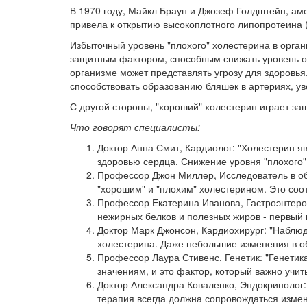
В 1970 году, Майкл Браун и Джозеф Голдштейн, ам
привела к открытию высокоплотного липопротеина 
Избыточный уровень "плохого" холестерина в орган
защитным фактором, способным снижать уровень об
организме может представлять угрозу для здоровь
способствовать образованию бляшек в артериях, у
С другой стороны, "хороший" холестерин играет за
Что говорят специалисты:
Доктор Анна Смит, Кардиолог: "Холестерин я
здоровью сердца. Снижение уровня "плохого"
Профессор Джон Миллер, Исследователь в об
"хорошим" и "плохим" холестерином. Это со
Профессор Екатерина Иванова, Гастроэнтеро
нежирных белков и полезных жиров - первый 
Доктор Марк Джонсон, Кардиохирург: "Наблюд
холестерина. Даже небольшие изменения в об
Профессор Лаура Стивенс, Генетик: "Генетик
значениям, и это фактор, который важно учи
Доктор Александра Коваленко, Эндокринолог:
терапия всегда должна сопровождаться измен