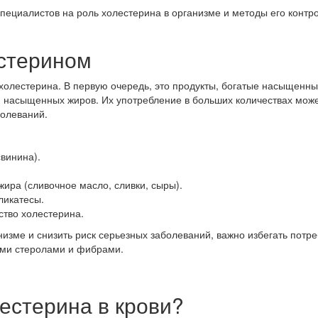
пециалистов на роль холестерина в организме и методы его контр
естерином
олестерина. В первую очередь, это продукты, богатые насыщенны
 насыщенных жиров. Их употребление в больших количествах може
болеваний.
винина).
ира (сливочное масло, сливки, сыры).
ликатесы.
ство холестерина.
низме и снизить риск серьезных заболеваний, важно избегать потре
ыми стеролами и фибрами.
лестерина в крови?