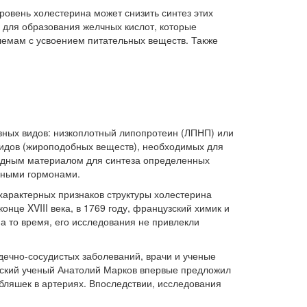
ровень холестерина может снизить синтез этих
 для образования желчных кислот, которые
лемам с усвоением питательных веществ. Также
вных видов: низкоплотный липопротеин (ЛПНП) или
пидов (жироподобных веществ), необходимых для
ходным материалом для синтеза определенных
идными гормонами.
 характерных признаков структуры холестерина
нце XVIII века, в 1769 году, французский химик и
а то время, его исследования не привлекли
рдечно-сосудистых заболеваний, врачи и ученые
усский ученый Анатолий Марков впервые предложил
бляшек в артериях. Впоследствии, исследования