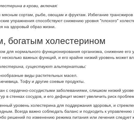
естерина в крови, включая:
 мясным сортам, рыбе, овощам и фруктам. Избегание трансжиров
кие упражнения способствуют снижению уровня "плохого" холесте
я на здоровый образ жизни.
м, богатым холестерином
ом для нормального функционирования организма, снижение его 
 несколько важных функций, и его крайне низкий уровень может в
холестерина, существуют альтернативы:
знообразные виды растительных масел.
чечевица. Тофу и другие соевые продукты.
зан с сердечно-сосудистыми заболеваниями, слишком низкий урове
ур в стенках сосудов, и его дефицит может увеличить риск пробле
ленный уровень холестерина для поддержания здоровья, и стремле
едным. Всегда важно соблюдать баланс и подходить к управлению
ибо решений по изменению режима питания или лечения следует к