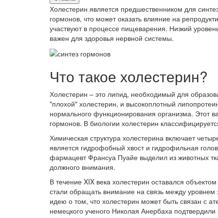
Холестерин является предшественником для синтеза
гормонов, что может оказать влияние на репродукт
участвуют в процессе пищеварения. Низкий уровен
важен для здоровья нервной системы.
Что такое холестерин?
Холестерин – это липид, необходимый для образов
"плохой" холестерин, и высокоплотный липопротеи
нормального функционирования организма. Этот в
гормонов. В биологии холестерин классифицируется
Химическая структура холестерина включает четыре
является гидрофобный хвост и гидрофильная голова,
фармацевт Франсуа Пуайе выделил из животных ткан
должного внимания.
В течение XIX века холестерин оставался объектом
стали обращать внимание на связь между уровнем 
идею о том, что холестерин может быть связан с 
немецкого ученого Николая Анербаха подтвердили э