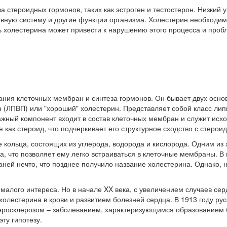
 стероидных гормонов, таких как эстроген и тестостерон. Низкий у
ивную систему и другие функции организма. Холестерин необходим
ь холестерина может привести к нарушению этого процесса и проб
ания клеточных мембран и синтеза гормонов. Он бывает двух осно
н (ЛПВП) или "хороший" холестерин. Представляет собой класс ли
ажный компонент входит в состав клеточных мембран и служит ис
 как стероид, что подчеркивает его структурное сходство с стеро
 кольца, состоящих из углерода, водорода и кислорода. Одним из
 что позволяет ему легко встраиваться в клеточные мембраны. В ко
ей нечто, что позднее получило название холестерина. Однако, н
 малого интереса. Но в начале XX века, с увеличением случаев се
холестерина в крови и развитием болезней сердца. В 1913 году р
атеросклерозом – заболеванием, характеризующимся образованием 
ту гипотезу.