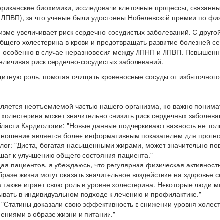
ериканские биохимики, исследовали клеточные процессы, связанны
(ЛПВП), за что ученые были удостоены Нобелевской премии по фи
изме увеличивает риск сердечно-сосудистых заболеваний. С другой
щего холестерина в крови и предотвращать развитие болезней се
я, особенно в случае неравновесия между ЛПНП и ЛПВП. Повышенн
величивая риск сердечно-сосудистых заболеваний.
щитную роль, помогая очищать кровеносные сосуды от избыточного
вляется неотъемлемой частью нашего организма, но важно понимат
 холестерина может значительно снизить риск сердечных заболева
ласти Кардиологии: "Новые данные подчеркивают важность не тол
отношение является более информативным показателем для прогно
лог: "Диета, богатая насыщенными жирами, может значительно пов
шаг к улучшению общего состояния пациента."
ая пациентов, я убеждаюсь, что регулярная физическая активност
разе жизни могут оказать значительное воздействие на здоровье с
а также играет свою роль в уровне холестерина. Некоторые люди 
тывать в индивидуальном подходе к лечению и профилактике."
 "Статины доказали свою эффективность в снижении уровня холест
ениями в образе жизни и питании."