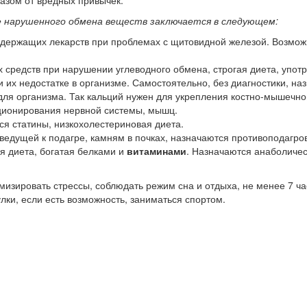
казом от вредных привычек.
е нарушенного обмена веществ заключается в следующем:
держащих лекарств при проблемах с щитовидной железой. Возмож
средств при нарушении углеводного обмена, строгая диета, употр
их недостатке в организме. Самостоятельно, без диагностики, н
о для организма. Так кальций нужен для укрепления костно-мышечн
кционирования нервной системы, мышц.
я статины, низкохолестериновая диета.
едущей к подагре, камням в почках, назначаются противоподагров
я диета, богатая белками и
витаминами
. Назначаются анаболиче
изировать стрессы, соблюдать режим сна и отдыха, не менее 7 часо
лки, если есть возможность, заниматься спортом.