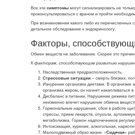
Все эти
симптомы
могут сигнализировать не тольк
проконсультироваться с врачом и пройти необходим
При возникновении какого либо из перечисленных 
детальное обследование к эндокринологу.
Факторы, способствующ
Обмен веществ не заболевание. Скорее это причин
К факторам, способствующим развитию нарушен
Наследственная предрасположенность.
Стрессовые ситуации
– смерть близких, по
Изнурение организма диетами. В организме 
организма жиром, он начнет накапливаться в
Дисбаланс в питании. Нарушение режима пита
неизменно влечет нарушение обмена вещест
Гормональные нарушения, сбои в работе щито
стрессы, прием лекарств, опухоли, аутоимму
метаболизма. Гормон надпочечников регулир
Интоксикация, курение, алкогольная, наркоти
Малоподвижный образ жизни. «
Сидячая
» ра