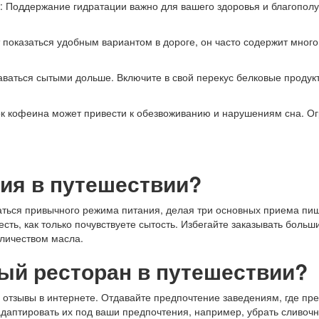
: Поддержание гидратации важно для вашего здоровья и благополу
 показаться удобным вариантом в дороге, он часто содержит мног
таваться сытыми дольше. Включите в свой перекус белковые продукт
ок кофеина может привести к обезвоживанию и нарушениям сна. Ог
ния в путешествии?
ться привычного режима питания, делая три основных приема пищи
есть, как только почувствуете сытость. Избегайте заказывать боль
личеством масла.
ый ресторан в путешествии?
 отзывы в интернете. Отдавайте предпочтение заведениям, где пре
адаптировать их под ваши предпочтения, например, убрать сливоч