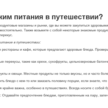
жим питания в путешествии?
дуктовые магазины и рынки, где вы можете закупиться здоровыми п
амостоятельно. Также возьмите с собой некоторые знакомые проду
перекус.
 питание в путешествии:
е рестораны и кафе, которые предлагают здоровые блюда. Проверьт
.
вые перекусы, такие как орехи, сухофрукты, цельнозерновые батонч
укты и овощи. Местные продукты не только вкусны, но и часто боле
ить блюдо с кем-то или заказать половину порции, если знаете, чт
я крайне важна, особенно в путешествиях. Всегда носите с собой б
х
: Отдавайте предпочтение блюдам, приготовленным на пару, зап