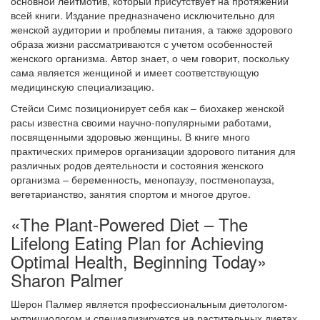
основной лейтмотив, который присутствует на протяжении
всей книги. Издание предназначено исключительно для
женской аудитории и проблемы питания, а также здорового
образа жизни рассматриваются с учетом особенностей
женского организма. Автор знает, о чем говорит, поскольку
сама является женщиной и имеет соответствующую
медицинскую специализацию.
Стейси Симс позиционирует себя как – биохакер женской
расы известна своими научно-популярными работами,
посвященными здоровью женщины. В книге много
практических примеров организации здорового питания для
различных родов деятельности и состояния женского
организма – беременность, менопаузу, постменопауза,
вегетарианство, занятия спортом и многое другое.
«The Plant-Powered Diet – The
Lifelong Eating Plan for Achieving
Optimal Health, Beginning Today»
Sharon Palmer
Шерон Палмер является профессиональным диетологом-
нутрициологом и специализируется на растительных диетах.