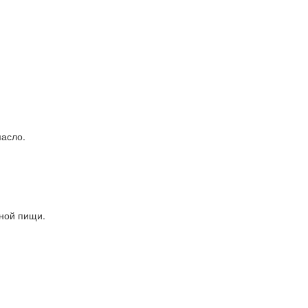
масло.
йной пищи.