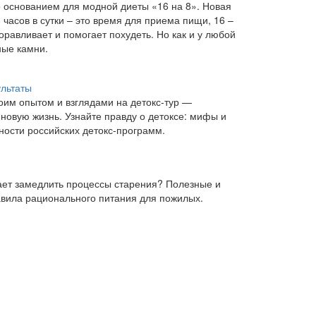
 основанием для модной диеты «16 на 8». Новая
часов в сутки – это время для приема пищи, 16 –
равливает и помогает похудеть. Но как и у любой
ные камни.
ультаты
воим опытом и взглядами на детокс-тур —
 новую жизнь. Узнайте правду о детоксе: мифы и
ности российских детокс-программ.
гает замедлить процессы старения? Полезные и
авила рационального питания для пожилых.