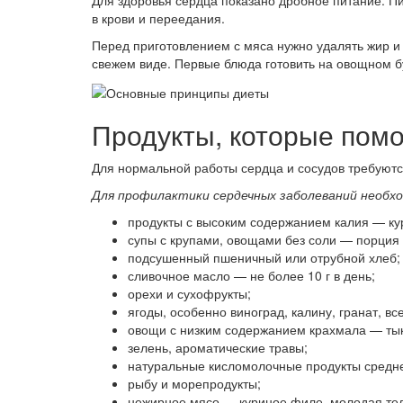
Для здоровья сердца показано дробное питание. П
в крови и переедания.
Перед приготовлением с мяса нужно удалять жир и 
свежем виде. Первые блюда готовить на овощном бул
Продукты, которые пом
Для нормальной работы сердца и сосудов требуютс
Для профилактики сердечных заболеваний необхо
продукты с высоким содержанием калия — кур
супы с крупами, овощами без соли — порция 
подсушенный пшеничный или отрубной хлеб;
сливочное масло — не более 10 г в день;
орехи и сухофрукты;
ягоды, особенно виноград, калину, гранат, в
овощи с низким содержанием крахмала — тыкв
зелень, ароматические травы;
натуральные кисломолочные продукты средне
рыбу и морепродукты;
нежирное мясо — куриное филе, молодая теля