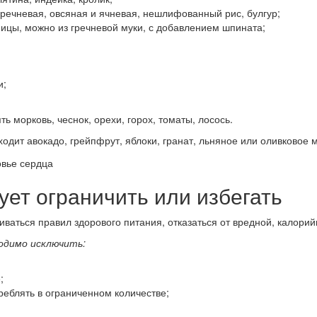
гречневая, овсяная и ячневая, нешлифованный рис, булгур;
ицы, можно из гречневой муки, с добавлением шпината;
и;
ь морковь, чеснок, орехи, горох, томаты, лосось.
одит авокадо, грейпфрут, яблоки, гранат, льняное или оливковое 
ует ограничить или избегать
ваться правил здорового питания, отказаться от вредной, калори
ходимо исключить:
;
еблять в ограниченном количестве;