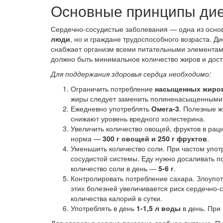
Основные принципы дие
Сердечно-сосудистые заболевания — одна из осно
люди
, но и граждане трудоспособного возраста. 
снабжает организм всеми питательными элементами
должно быть минимальное количество жиров и дост
Для поддержания здоровья сердца необходимо:
Ограничить потребление
насыщенных жиро
жиры следует заменить полиненасыщенными, 
Ежедневно употреблять
Омега-3
. Полезные ж
снижают уровень вредного холестерина.
Увеличить количество овощей, фруктов в рац
норма —
300 г овощей и 250 г фруктов
.
Уменьшить количество соли. При частом упот
сосудистой системы. Еду нужно досаливать 
количество соли в день —
5-6 г
.
Контролировать потребление сахара. Злоупо
этих болезней увеличивается риск сердечно-
количества калорий в сутки.
Употреблять в день
1-1,5 л воды
в день. При