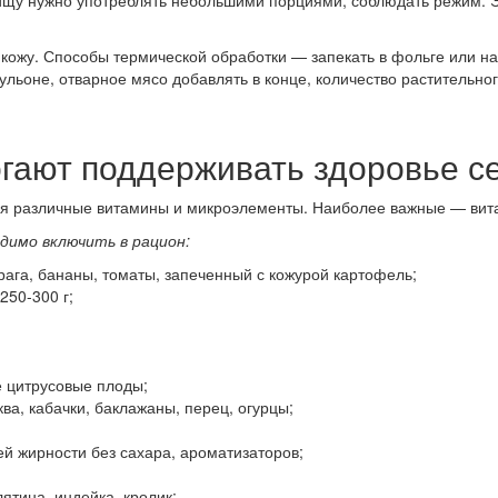
ищу нужно употреблять небольшими порциями, соблюдать режим. Эт
кожу. Способы термической обработки — запекать в фольге или на 
ьоне, отварное мясо добавлять в конце, количество растительного 
огают поддерживать здоровье с
я различные витамины и микроэлементы. Наиболее важные — витами
димо включить в рацион:
ага, бананы, томаты, запеченный с кожурой картофель;
250-300 г;
се цитрусовые плоды;
а, кабачки, баклажаны, перец, огурцы;
й жирности без сахара, ароматизаторов;
тина, индейка, кролик;