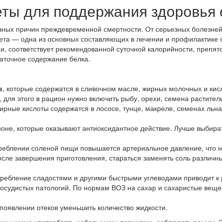
ты для поддержания здоровья 
вных причин преждевременной смертности. От серьезных болезней
Диета — одна из основных составляющих в лечении и профилактике
, соответствует рекомендованной суточной калорийности, препятс
аточное содержание белка.
в
, которые содержатся в сливочном масле, жирных молочных и к
для этого в рацион нужно включить рыбу, орехи, семена растител
ирные кислоты содержатся в лососе, тунце, макреле, семенах льн
ионе, которые оказывают антиоксидантное действие. Лучше выбира
реблении соленой пищи повышается артериальное давление, что н
после завершения приготовления, стараться заменять соль разли
требление сладостями и другими быстрыми углеводами приводит к 
сосудистых патологий. По нормам ВОЗ на сахар и сахаристые вещ
 появлении отеков уменьшить количество жидкости.