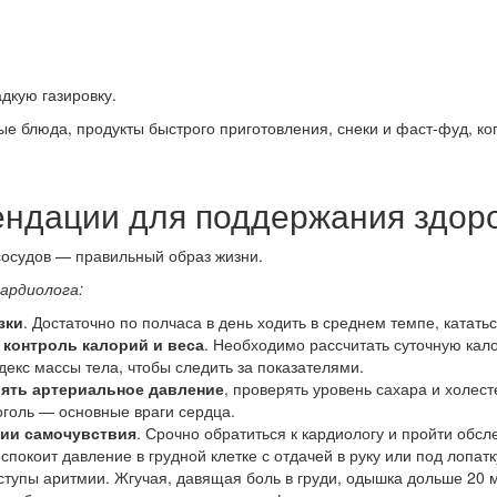
дкую газировку.
 блюда, продукты быстрого приготовления, снеки и фаст-фуд, коп
ндации для поддержания здор
сосудов — правильный образ жизни.
ардиолога:
зки
. Достаточно по полчаса в день ходить в среднем темпе, катать
 контроль калорий и веса
. Необходимо рассчитать суточную кало
екс массы тела, чтобы следить за показателями.
ять артериальное давление
, проверять уровень сахара и холест
коголь — основные враги сердца.
нии самочувствия
. Срочно обратиться к кардиологу и пройти обс
спокоит давление в грудной клетке с отдачей в руку или под лопат
тупы аритмии. Жгучая, давящая боль в груди, одышка дольше 20 м