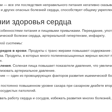
ви — все эти последствия неправильного питания негативно сказыв
а и других опасных болезней сердца, способствует общему укрепле
нии здоровья сердца
особенностями питания и пищевыми привычками. Переедание, упот
ческой болезни сердца, артериальной гипертензии, инфаркту.
той системы:
еридов в крови
. Продукты с транс-жирами повышают содержание х
за. Продукты, в которых много полиненасыщенных жирных кислот 
и.
вления
. Соленая пища повышает показатели давления, что увелич
лизовать артериальное давление.
ние — один из провоцирующих факторов развития ишемической бол
и постоянно повышенном уровне сахара при сахарном диабете втор
сосудистых патологий.
ть работу сердца и сосудов, избежать развития многих болезней, 