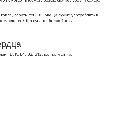
о помогает избежать резких скачков уровня сахара
гриле, варить, тушить, овощи лучше употреблять в
масла на 3-5 л супа не более 1 ст. л.
ердца
н D, K, B1, B2, B12, калий, магний.