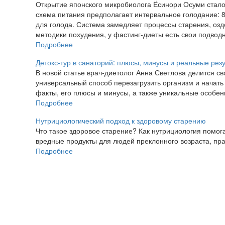
Открытие японского микробиолога Ёсинори Осуми стало
схема питания предполагает интервальное голодание: 8 
для голода. Система замедляет процессы старения, оздо
методики похудения, у фастинг-диеты есть свои подвод
Подробнее
Детокс-тур в санаторий: плюсы, минусы и реальные рез
В новой статье врач-диетолог Анна Светлова делится с
универсальный способ перезагрузить организм и начать
факты, его плюсы и минусы, а также уникальные особен
Подробнее
Нутрициологический подход к здоровому старению
Что такое здоровое старение? Как нутрициология помо
вредные продукты для людей преклонного возраста, пр
Подробнее