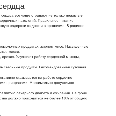
сердца
 сердца все чаще страдают не только
пожилые
 сердечных патологий. Правильное питание
твует задержки жидкости в организме. В рационе
исломолочных продуктах, жирном мясе. Насыщенные
ьные масла.
а, орехах. Улучшают работу сердечной мышцы,
ть сезонные продукты. Рекомендованная суточная
егативно сказывается на работе сердечно-
чными приправами. Максимально допустимое
развитию сахарного диабета и ожирения. На фоне
ества должно приходиться
не
более 10%
от общего