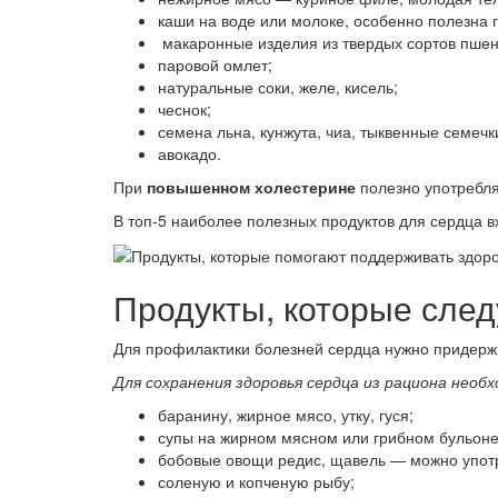
каши на воде или молоке, особенно полезна 
макаронные изделия из твердых сортов пшен
паровой омлет;
натуральные соки, желе, кисель;
чеснок;
семена льна, кунжута, чиа, тыквенные семечк
авокадо.
При
повышенном холестерине
полезно употреблят
В топ-5 наиболее полезных продуктов для сердца вх
Продукты, которые след
Для профилактики болезней сердца нужно придержи
Для сохранения здоровья сердца из рациона необ
баранину, жирное мясо, утку, гуся;
супы на жирном мясном или грибном бульоне
бобовые овощи редис, щавель — можно употр
соленую и копченую рыбу;