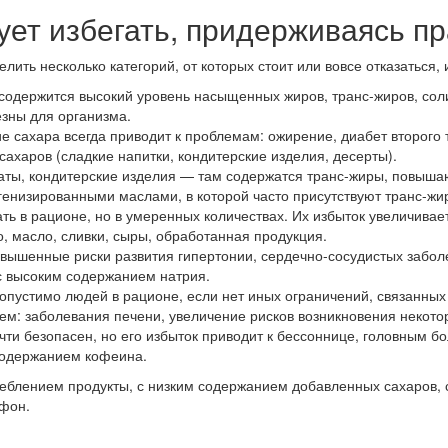
ует избегать, придерживаясь п
лить несколько категорий, от которых стоит или вовсе отказаться,
 содержится высокий уровень насыщенных жиров, транс-жиров, сол
зны для организма.
 сахара всегда приводит к проблемам: ожирение, диабет второго 
ахаров (сладкие напитки, кондитерские изделия, десерты).
аты, кондитерские изделия — там содержатся транс-жиры, повыша
огенизированными маслами, в которой часто присутствуют транс-жи
 в рационе, но в умеренных количествах. Их избыток увеличивает
 масло, сливки, сыры, обработанная продукция.
вышенные риски развития гипертонии, сердечно-сосудистых забол
 с высоким содержанием натрия.
опустимо людей в рационе, если нет иных ограничений, связанных
ьем: заболевания печени, увеличение рисков возникновения некото
чти безопасен, но его избыток приводит к бессоннице, головным 
 содержанием кофеина.
блением продукты, с низким содержанием добавленных сахаров, с
фон.