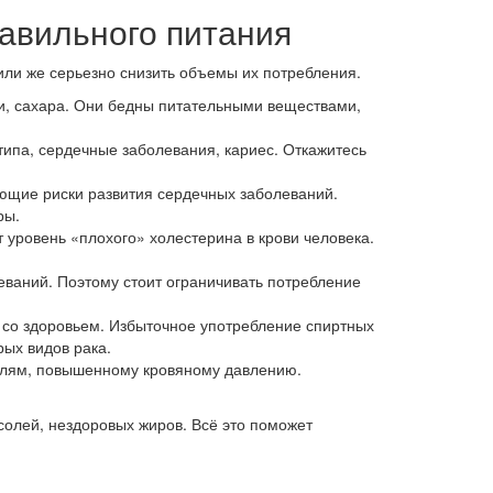
равильного питания
 или же серьезно снизить объемы их потребления.
и, сахара. Они бедны питательными веществами,
типа, сердечные заболевания, кариес. Откажитесь
ющие риски развития сердечных заболеваний.
ры.
 уровень «плохого» холестерина в крови человека.
еваний. Поэтому стоит ограничивать потребление
 со здоровьем. Избыточное употребление спиртных
рых видов рака.
болям, повышенному кровяному давлению.
олей, нездоровых жиров. Всё это поможет