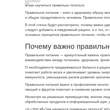
Правильное питание – ключ к здоровому образу жиз
и общую продуктивность человека. Правильное пита
В этой статье будет рассмотрено, почему важно уд
следует добавить в ежедневный рацион, и о тех, от
основных принципов правильного питания, чтобы по
Почему важно правильн
Правильное питание — краеугольный камень практик
взаимодействие между питанием, здоровьем, физи
О необходимости придерживаться баланса в рацион
помогает работе мозга и увеличивает уровень эне
иммунитета, уменьшению рисков развития хроничес
Правильное питание важно в профилактике многих
овощей и фруктов помогает в снижении уровня холе
Несмотря на указанные преимущества, многие люди
обработанных продуктов и информационный шум, р
<p><img alt="как научиться правильно питаться" src="/si