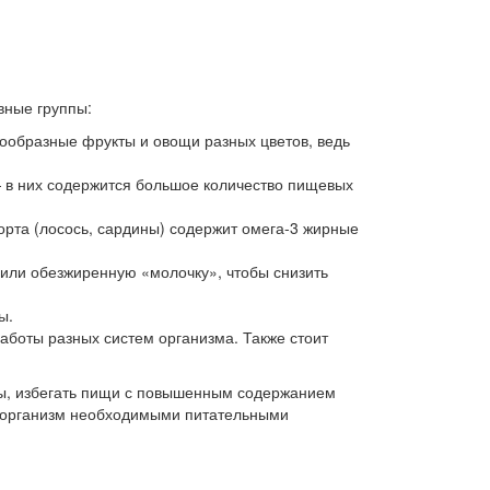
вные группы:
нообразные фрукты и овощи разных цветов, ведь
— в них содержится большое количество пищевых
орта (лосось, сардины) содержит омега-3 жирные
 или обезжиренную «молочку», чтобы снизить
ы.
боты разных систем организма. Также стоит
ты, избегать пищи с повышенным содержанием
ет организм необходимыми питательными