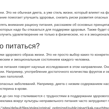
ни. Это не обычная диета, а уже стиль жизни, который влияет на 
ние помогает улучшить здоровье, снизить риски развития опасных
елять внимание рациону питания, расскажем об основных принципа
 которых надо бы отказаться для поддержки здоровья. Также будет
лучить удовлетворение не только в физическом, но и в эмоционал
о питаться?
и здорового образа жизни. Это не просто выбор каких-то конкрет
ческим и эмоциональным состоянием каждого человека.
е питания говорят научные исследования в этом направлении. Он
ргии. Например, употребление достаточного количества фруктов и
ких патологий.
 опасных заболеваний. Например, диета с низким содержанием на
стерина в крови.
 до сих пор сталкиваются с трудностями в поддержании здоровог
еклама вокруг культуры неправильного питания часто затрудняют
tes/default/files/styles/original_optimized/public/gipart/kak-nauchitsya