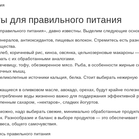
ы для правильного питания
«правильного питания», давно известны. Выделим следующие осно
инералов, антиоксидантов, пищевых волокон. Стремитесь есть раз
ещества.
леб, коричневый рис, киноа, овсянка, цельнозерновые макароны 
вать с их обработанными аналогами.
чечевицу, тофу, обезжиренное мясо. Рыба, в особенности жирные с
дечных мышц.
великолепные источники кальция, белка. Стоит выбирать нежирную
щиеся в оливковом масле, авокадо, орехах, будут крайне полезн
отребление воды жизненно важно для поддержания эффективной ра
вленным сахаром, «нектаров», сладких йогуртов.
озможно, надо выбирать свежие, минимально обработанные продук
ок. Разнообразие и баланс в выборе продуктов — это обеспечива
веса, общего самочувствия.