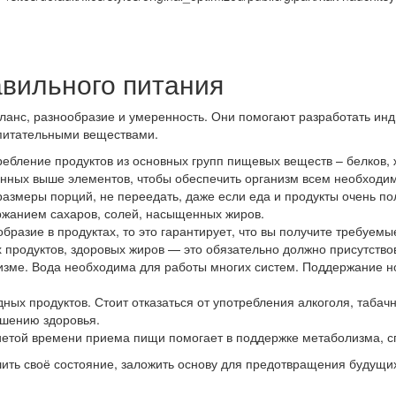
вильного питания
анс, разнообразие и умеренность. Они помогают разработать ин
питательными веществами.
ребление продуктов из основных групп пищевых веществ – белков, 
нных выше элементов, чтобы обеспечить организм всем необходим
азмеры порций, не переедать, даже если еда и продукты очень п
ржанием сахаров, солей, насыщенных жиров.
бразие в продуктах, то это гарантирует, что вы получите требуем
 продуктов, здоровых жиров — это обязательно должно присутство
изме. Вода необходима для работы многих систем. Поддержание но
ых продуктов. Стоит отказаться от употребления алкоголя, табач
чшению здоровья.
иетой времени приема пищи помогает в поддержке метаболизма, 
шить своё состояние, заложить основу для предотвращения будущи