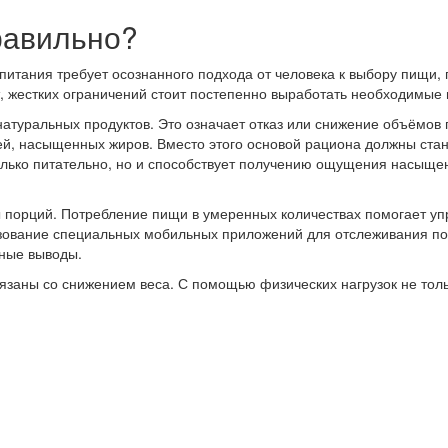
правильно?
питания требует осознанного подхода от человека к выбору пищи,
, жестких ограничений стоит постепенно выработать необходимые
натуральных продуктов. Это означает отказ или снижение объёмов
ей, насыщенных жиров. Вместо этого основой рациона должны ста
олько питательно, но и способствует получению ощущения насыщени
 порций. Потребление пищи в умеренных количествах помогает у
зование специальных мобильных приложений для отслеживания по
ные выводы.
заны со снижением веса. С помощью физических нагрузок не толь