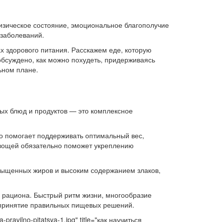
физическое состояние, эмоциональное благополучие
 заболеваний.
х здорового питания. Расскажем еде, которую
 обсуждено, как можно похудеть, придерживаясь
ьном плане.
ных блюд и продуктов — это комплексное
о помогает поддерживать оптимальный вес,
 овощей обязательно поможет укреплению
сыщенных жиров и высоким содержанием злаков,
о рациона. Быстрый ритм жизни, многообразие
 принятие правильных пищевых решений.
-pravilno-pitatsya-1.jpg" title="как научиться