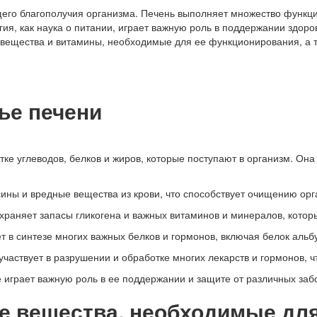
его благополучия организма. Печень выполняет множество функци
гия, как наука о питании, играет важную роль в поддержании здор
 вещества и витамины, необходимые для ее функционирования, а
ье печени
тке углеводов, белков и жиров, которые поступают в организм. Он
ины и вредные вещества из крови, что способствует очищению орг
храняет запасы гликогена и важных витаминов и минералов, котор
т в синтезе многих важных белков и гормонов, включая белок аль
частвует в разрушении и обработке многих лекарств и гормонов, ч
 играет важную роль в ее поддержании и защите от различных заб
 вещества, необходимые для