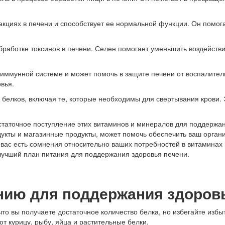
акциях в печени и способствует ее нормальной функции. Он помог
бработке токсинов в печени. Селен помогает уменьшить воздейств
иммунной системе и может помочь в защите печени от воспалител
овья.
е белков, включая те, которые необходимы для свертывания крови
остаточное поступление этих витаминов и минералов для поддержа
укты и магазинные продукты, может помочь обеспечить ваш орга
вас есть сомнения относительно ваших потребностей в витаминах 
лучший план питания для поддержания здоровья печени.
нию для поддержания здоров
то вы получаете достаточное количество белка, но избегайте избыт
т курицу, рыбу, яйца и растительные белки.