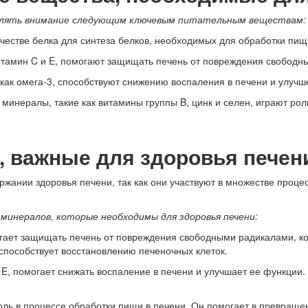
делять внимание следующим ключевым питательным веществам:
честве белка для синтеза белков, необходимых для обработки пищ
итамин C и E, помогают защищать печень от повреждения свободн
ак омега-3, способствуют снижению воспаления в печени и улучш
инералы, такие как витамины группы B, цинк и селен, играют рол
 важные для здоровья печен
жании здоровья печени, так как они участвуют в множестве проце
минералов, которые необходимы для здоровья печени:
ает защищать печень от повреждения свободными радикалами, кот
способствует восстановлению печеночных клеток.
E, помогает снижать воспаление в печени и улучшает ее функции.
оль в процессе обработки пищи в печени. Он помогает в превраще