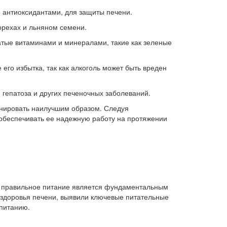
 антиоксидантами, для защиты печени.
орехах и льняном семени.
атые витаминами и минералами, такие как зеленые
го избытка, так как алкоголь может быть вреден
 гепатоза и других печеночных заболеваний.
ионировать наилучшим образом. Следуя
обеспечивать ее надежную работу на протяжении
 и правильное питание является фундаментальным
 здоровья печени, выявили ключевые питательные
 питанию.