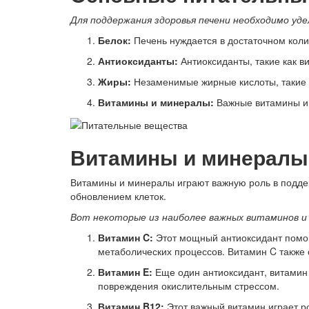
Для поддержания здоровья печени необходимо у
Белок:
Печень нуждается в достаточном коли
Антиоксиданты:
Антиоксиданты, такие как в
Жиры:
Незаменимые жирные кислоты, такие к
Витамины и минералы:
Важные витамины и м
Витамины и минералы,
Витамины и минералы играют важную роль в поддер
обновлением клеток.
Вот некоторые из наиболее важных витаминов и 
Витамин C:
Этот мощный антиоксидант помог
метаболических процессов. Витамин C также 
Витамин E:
Еще один антиоксидант, витамин 
повреждения окислительным стрессом.
Витамин B12:
Этот важный витамин играет р