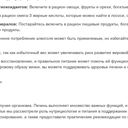
тиоксидантов:
Включите в рацион овощи, фрукты и орехи, богатые
 рацион омега-3 жирные кислоты, которые можно найти в лососе, 
нералов:
Постарайтесь включить в рацион пищевые продукты, бог
 продукты.
ное потребление алкоголя может быть приемлемым, но избегайте е
 так как избыточный вес может увеличивать риск развития жировой
й к восстановлению, и правильное питание может помочь ей функц
овому образу жизни, вы можете поддерживать здоровье печени и 
олучия организма. Печень выполняет множество важных функций,
тье мы рассмотрели роль нутрициологии и питания в поддержании
нирования, а также предоставили практические рекомендации по