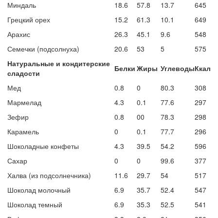
Миндаль
18.6
57.8
13.7
645
Грецкий орех
15.2
61.3
10.1
649
Арахис
26.3
45.1
9.6
548
Семечки (подсолнуха)
20.6
53
5
575
Натуральные и кондитерские
Белки
Жиры
Углеводы
Ккал
сладости
Мед
0.8
0
80.3
308
Мармелад
4.3
0.1
77.6
297
Зефир
0.8
00
78.3
298
Карамель
0
0.1
77.7
296
Шоколадные конфеты
4.3
39.5
54.2
596
Сахар
0
0
99.6
377
Халва (из подсолнечника)
11.6
29.7
54
517
Шоколад молочный
6.9
35.7
52.4
547
Шоколад темный
6.9
35.3
52.5
541