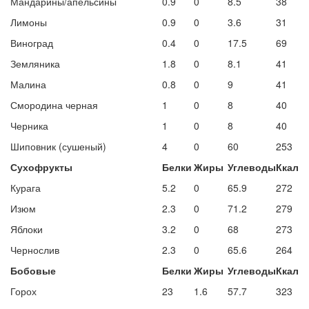
Мандарины/апельсины
0.9
0
8.5
38
Лимоны
0.9
0
3.6
31
Виноград
0.4
0
17.5
69
Земляника
1.8
0
8.1
41
Малина
0.8
0
9
41
Смородина черная
1
0
8
40
Черника
1
0
8
40
Шиповник (сушеный)
4
0
60
253
Сухофрукты
Белки
Жиры
Углеводы
Ккал
Курага
5.2
0
65.9
272
Изюм
2.3
0
71.2
279
Яблоки
3.2
0
68
273
Чернослив
2.3
0
65.6
264
Бобовые
Белки
Жиры
Углеводы
Ккал
Горох
23
1.6
57.7
323