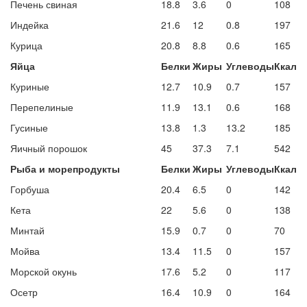
Печень свиная
18.8
3.6
0
108
Индейка
21.6
12
0.8
197
Курица
20.8
8.8
0.6
165
Яйца
Белки
Жиры
Углеводы
Ккал
Куриные
12.7
10.9
0.7
157
Перепелиные
11.9
13.1
0.6
168
Гусиные
13.8
1.3
13.2
185
Яичный порошок
45
37.3
7.1
542
Рыба и морепродукты
Белки
Жиры
Углеводы
Ккал
Горбуша
20.4
6.5
0
142
Кета
22
5.6
0
138
Минтай
15.9
0.7
0
70
Мойва
13.4
11.5
0
157
Морской окунь
17.6
5.2
0
117
Осетр
16.4
10.9
0
164