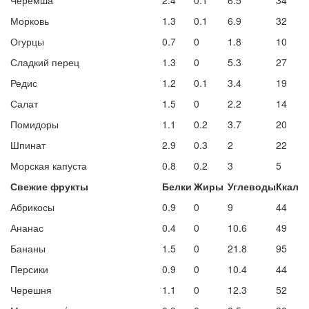
Черемша
2.4
0.1
6.5
34
Морковь
1.3
0.1
6.9
32
Огурцы
0.7
0
1.8
10
Сладкий перец
1.3
0
5.3
27
Редис
1.2
0.1
3.4
19
Салат
1.5
0
2.2
14
Помидоры
1.1
0.2
3.7
20
Шпинат
2.9
0.3
2
22
Морская капуста
0.8
0.2
3
5
Свежие фрукты
Белки
Жиры
Углеводы
Ккал
Абрикосы
0.9
0
9
44
Ананас
0.4
0
10.6
49
Бананы
1.5
0
21.8
95
Персики
0.9
0
10.4
44
Черешня
1.1
0
12.3
52