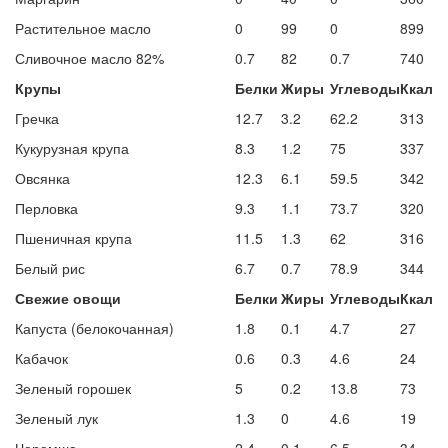
Растительное масло
0
99
0
899
Сливочное масло 82%
0.7
82
0.7
740
Крупы
Белки
Жиры
Углеводы
Ккал
Гречка
12.7
3.2
62.2
313
Кукурузная крупа
8.3
1.2
75
337
Овсянка
12.3
6.1
59.5
342
Перловка
9.3
1.1
73.7
320
Пшеничная крупа
11.5
1.3
62
316
Белый рис
6.7
0.7
78.9
344
Свежие овощи
Белки
Жиры
Углеводы
Ккал
Капуста (белокочанная)
1.8
0.1
4.7
27
Кабачок
0.6
0.3
4.6
24
Зеленый горошек
5
0.2
13.8
73
Зеленый лук
1.3
0
4.6
19