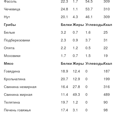
Фасоль
22.3
1.7
54.5
309
Чечевица
24.8
1.1
53.7
310
Нут
20.1
4.3
46.1
309
Грибы
Белки
Жиры
Углеводы
Ккал
Белые
3.2
0.7
1.6
25
Подберезовики
2.3
0.9
3.7
31
Опята
2.2
1.2
0.5
22
Моховики
1.7
0.7
1.5
19
Мясо
Белки
Жиры
Углеводы
Ккал
Говядина
18.9
12.4
0
187
Крольчатина
20.7
12.9
0
199
Свинина нежирная
16.4
27.8
0
316
Свинина жирная
11.4
49.3
0
489
Телятина
19.7
1.2
0
90
Печень говяжья
17.4
3.1
0
98