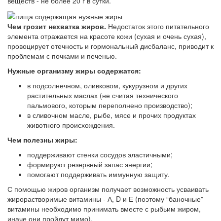
веществ - не более 20 г в сутки.
Чем грозит нехватка жиров.
Недостаток этого питательного
элемента отражается на красоте кожи (сухая и очень сухая),
провоцирует отечность и гормональный дисбаланс, приводит к
проблемам с почками и печенью.
Нужные организму жиры содержатся:
в подсолнечном, оливковом, кукурузном и других
растительных маслах (не считая технического
пальмового, которым переполнено производство);
в сливочном масле, рыбе, мясе и прочих продуктах
животного происхождения.
Чем полезны жиры:
поддерживают стенки сосудов эластичными;
формируют резервный запас энергии;
помогают поддерживать иммунную защиту.
С помощью жиров организм получает возможность усваивать
жирорастворимые витамины - А, D и Е (поэтому “баночные”
витамины необходимо принимать вместе с рыбьим жиром,
иначе они пройдут мимо).