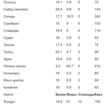
Путассу
16.1
0.9
0
72
Сайра (мелкая)
20.4
0.8
0
143
Сельдь
17.7
19.5
0
242
Скумбрия
18
9
0
153
Ставрида
18.5
5
0
119
Судак
19
0.8
0
83
Треска
17.5
0.6
0
75
Тунец
22.7
0.7
0
96
Щука
18.4
0.8
0
82
Печень трески
4.2
65.7
0
614
Кальмары
18
0.3
0
85
Мясо крабов
16
0.5
0
69
Креветки
18
0.8
0
82
Орехи
Белки
Жиры
Углеводы
Ккал
Фундук
16.2
67
10
705