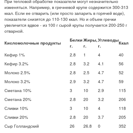
При тепловой обработке показатели могут незначительно
изменяться. Например, в гречневой крупе содержится 300-313
ккал. Если ее отварить (или просто запарить в горячей воде),
показатели снизятся до 110-130 ккал. Но и объем гречки
увеличится вдвое - из 100 г сырой крупы получается 200-250 г
отварной.
Белки
Жиры,
Углеводы
Кисломолочные продукты
Ккал
г.
г.
г.
Кефир 1%
2.8
1
4
40
Кефир 3.2%
2.8
3.2
4.1
56
Молоко 2.5%
2.8
2.5
4.7
52
Молоко 3.2%
2.9
3.2
4.7
59
Сметана 10%
3
10
2.9
115
Сметана 20%
2.8
20
3.2
206
Сливки 10%
3
10
4
118
Сливки 20%
2.8
20
3.7
205
Сыр Голландский
26
26.8
0
352