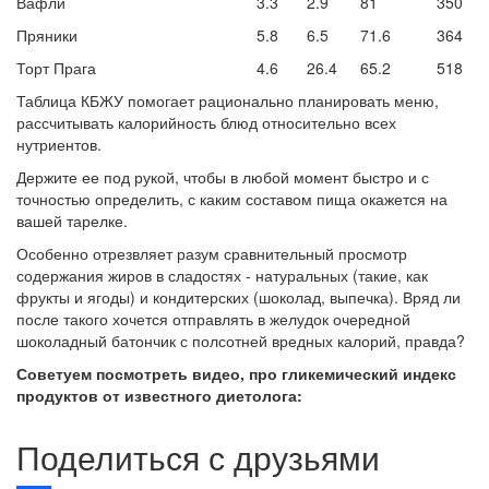
Вафли
3.3
2.9
81
350
Пряники
5.8
6.5
71.6
364
Торт Прага
4.6
26.4
65.2
518
Таблица КБЖУ помогает рационально планировать меню,
рассчитывать калорийность блюд относительно всех
нутриентов.
Держите ее под рукой, чтобы в любой момент быстро и с
точностью определить, с каким составом пища окажется на
вашей тарелке.
Особенно отрезвляет разум сравнительный просмотр
содержания жиров в сладостях - натуральных (такие, как
фрукты и ягоды) и кондитерских (шоколад, выпечка). Вряд ли
после такого хочется отправлять в желудок очередной
шоколадный батончик с полсотней вредных калорий, правда?
Советуем посмотреть видео, про гликемический индекс
продуктов от известного диетолога:
Поделиться с друзьями