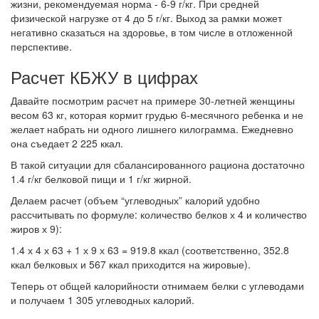
жизни, рекомендуемая норма - 6-9 г/кг. При средней
физической нагрузке от 4 до 5 г/кг. Выход за рамки может
негативно сказаться на здоровье, в том числе в отложенной
перспективе.
Расчет КБЖУ в цифрах
Давайте посмотрим расчет на примере 30-летней женщины
весом 63 кг, которая кормит грудью 6-месячного ребенка и не
желает набрать ни одного лишнего килограмма. Ежедневно
она съедает 2 225 ккал.
В такой ситуации для сбалансированного рациона достаточно
1.4 г/кг белковой пищи и 1 г/кг жирной.
Делаем расчет (объем “углеводных” калорий удобно
рассчитывать по формуле: количество белков х 4 и количество
жиров х 9):
1.4 х 4 х 63 + 1 х 9 х 63 = 919.8 ккал (соответственно, 352.8
ккал белковых и 567 ккал приходится на жировые).
Теперь от общей калорийности отнимаем белки с углеводами
и получаем 1 305 углеводных калорий.