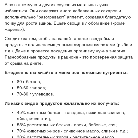
А вот от кетчупа и других соусов из магазина лучше
избавиться. Они содержат много добавленных сахаров и
дополнительно “разогревают” аппетит, создавая благодатную
почву для роста вширь. Ешьте овощи в любом виде (кроме
жареных).
Следите за тем, чтобы на вашей тарелке всегда были
продукты с полиненасыщенными жирными кислотами (рыба и
т.д.). Даже в процессе похудения организму нужна энергия.
Разнообразные продукты в рационе - это проверенная защита
от срыва на диете.
Ежедневно включайте в меню все полезные нутриенты:
80 г белков;
50-60 г жиров;
70-80 г углеводов.
Из каких видов продуктов желательно их получать:
45% животных белков - говядина, нежирная свинина,
яйца, мясо птиц;
55% растительных белков - орехи, бобовые, соя;
70% животных жиров - сливочное масло, сливки и т.д.;
30% растительных жиров - растительное масло,