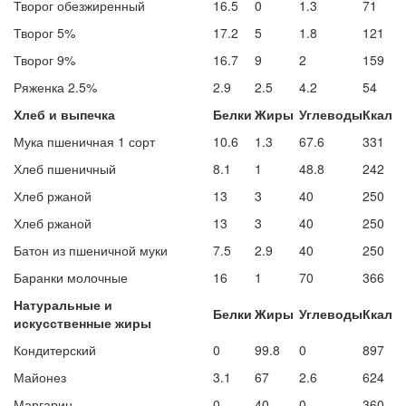
Творог обезжиренный
16.5
0
1.3
71
Творог 5%
17.2
5
1.8
121
Творог 9%
16.7
9
2
159
Ряженка 2.5%
2.9
2.5
4.2
54
Хлеб и выпечка
Белки
Жиры
Углеводы
Ккал
Мука пшеничная 1 сорт
10.6
1.3
67.6
331
Хлеб пшеничный
8.1
1
48.8
242
Хлеб ржаной
13
3
40
250
Хлеб ржаной
13
3
40
250
Батон из пшеничной муки
7.5
2.9
40
250
Баранки молочные
16
1
70
366
Натуральные и
Белки
Жиры
Углеводы
Ккал
искусственные жиры
Кондитерский
0
99.8
0
897
Майонез
3.1
67
2.6
624
Маргарин
0
40
0
360