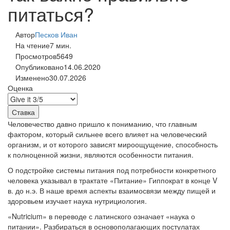
питаться?
Автор
Песков Иван
На чтение
7 мин.
Просмотров
5649
Опубликовано
14.06.2020
Изменено
30.07.2026
Оценка
Человечество давно пришло к пониманию, что главным
фактором, который сильнее всего влияет на человеческий
организм, и от которого зависят мироощущение, способность
к полноценной жизни, являются особенности питания.
О подстройке системы питания под потребности конкретного
человека указывал в трактате «Питание» Гиппократ в конце V
в. до н.э. В наше время аспекты взаимосвязи между пищей и
здоровьем изучает наука нутрициология.
«Nutricium» в переводе с латинского означает «наука о
питании». Разбираться в основополагающих постулатах