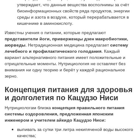
утверждает, что данные вещества восполнимы за счёт
биоинформационных свойств ряда продуктов, энергии
среды и азота в воздухе, который перерабатывается в
кишечнике в аминокислоту.
Известны учения о питании, которые предлагают
представители йоги, приверженцы дзен макробиотики,
аюрведы
. Нетрадиционная медицина предлагает
систему
лечебного и профилактического голодания
. Каждый
вариант альтернативного питания имеет положительные и
отрицательные моменты. Нутрициология не оставляет без
внимания ни одну теорию и берёт у каждой рациональное
зерно.
Концепция питания для здоровья
и долголетия по Кацудзо Ниси
Нутрициологам близка
концепция правильного питания
системы оздоровления, предложенная японским
инженером и учителем айкидо Кацудзо Ниси:
выпивать за сутки три литра некипяченой воды высокого
качества;