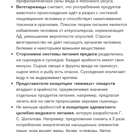
профилактической силы мёда и яблочного уксуса.
Вегетарианцы
считают, что употребление продуктов
животного происхождения идёт в разрез с системой
пищеварения человека и способствует накапливанию
токсинов в орагнизме. Плюсом теории питания является
избавление человека от атеросклероза, нормализация
АД, уменьшение вероятности опухолей. Строгое
вегетарианство не даёт насыщать организм человека
белками и некоторыми важными веществами.
Сторонники системы питания предков
разделились
на сыроедов и сухоедов. Каждая крайность имеет свои
минусы. Сырые овощи и фрукты вреда не принесут,
сырое мясо и рыбу есть опасно. Сухоедение исключает
воду и не выдерживает критики.
Представители концепции «мнимых» лекарств
впадают в крайности, преувеличивая значение
отдельных продуктов питания, например, предлагая
лечить всё на свете проросшими зернами пшеницы.
Не меньше крайностей
в концепции адекватного
целебно-видового питания
, которую разработала Г.
С. Шаталова. Например, предложение снизить в 3 раза
потребление энергетически насыщенных элементов
пищи, куда входят жиры, белки, углеводы. Автор