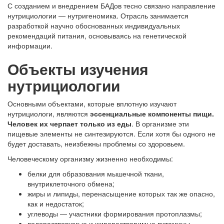
С созданием и внедрением БАДов тесно связано направление
нутрициологии — нутригеномика. Отрасль занимается
разработкой научно обоснованных индивидуальных
рекомендаций питания, основываясь на генетической
информации.
Объекты изучения
нутрициологии
Основными объектами, которые вплотную изучают
нутрициологи, являются
эссенциальные компоненты пищи.
Человек их черпает только из еды
. В организме эти
пищевые элементы не синтезируются. Если хотя бы одного не
будет доставать, неизбежны проблемы со здоровьем.
Человеческому организму жизненно необходимы:
белки для образования мышечной ткани,
внутриклеточного обмена;
жиры и липиды, перенасыщение которых так же опасно,
как и недостаток;
углеводы — участники формирования протоплазмы;
водорастворимые и жирорастворимые витамины,