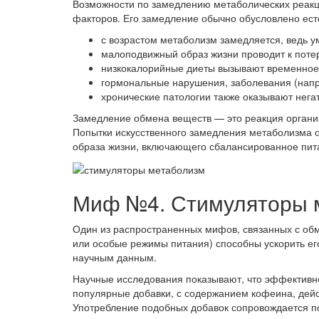
Возможности по замедлению метаболических реакц
факторов. Его замедление обычно обусловлено ес
с возрастом метаболизм замедляется, ведь 
малоподвижный образ жизни проводит к поте
низкокалорийные диеты вызывают временное 
гормональные нарушения, заболевания (напр
хронические патологии также оказывают нега
Замедление обмена веществ — это реакция организ
Попытки искусственного замедления метаболизма о
образа жизни, включающего сбалансированное пит
Миф №4. Стимуляторы 
Один из распространенных мифов, связанных с обм
или особые режимы питания) способны ускорить ег
научным данным.
Научные исследования показывают, что эффективно
популярные добавки, с содержанием кофеина, дейс
Употребление подобных добавок сопровождается 