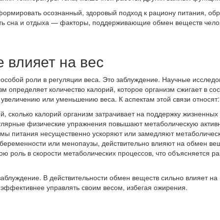
ормировать осознанный, здоровый подход к рациону питания, об
сть сна и отдыха — факторы, поддерживающие обмен веществ чело
 влияет на вес
 особой роли в регуляции веса. Это заблуждение. Научные исслед
 определяет количество калорий, которое организм сжигает в сос
 увеличению или уменьшению веса. К аспектам этой связи относят:
 сколько калорий организм затрачивает на поддержку жизненных 
гулярные физические упражнения повышают метаболическую активн
имы питания несущественно ускоряют или замедляют метаболическ
беременности или менопаузы, действительно влияют на обмен веще
ою роль в скорости метаболических процессов, что объясняется ра
заблуждение. В действительности обмен веществ сильно влияет на
 эффективнее управлять своим весом, избегая ожирения.