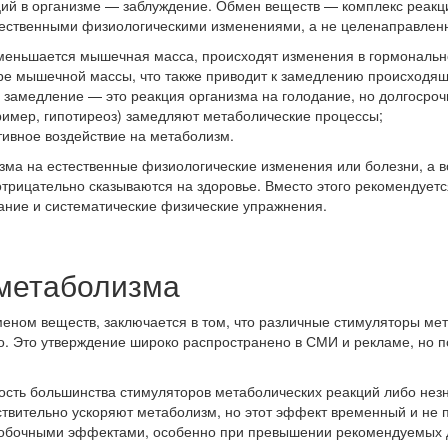
ий в организме — заблуждение. Обмен веществ — комплекс реак
тественными физиологическими изменениями, а не целенаправленн
уменьшается мышечная масса, происходят изменения в гормональ
ре мышечной массы, что также приводит к замедлению происходящ
замедление — это реакция организма на голодание, но долгосрочн
имер, гипотиреоз) замедляют метаболические процессы;
тивное воздействие на метаболизм.
ма на естественные физиологические изменения или болезни, а во
трицательно сказываются на здоровье. Вместо этого рекомендуетс
ание и систематические физические упражнения.
метаболизма
еном веществ, заключается в том, что различные стимуляторы ме
о. Это утверждение широко распространено в СМИ и рекламе, но п
сть большинства стимуляторов метаболических реакций либо незн
твительно ускоряют метаболизм, но этот эффект временный и не 
побочными эффектами, особенно при превышении рекомендуемых 