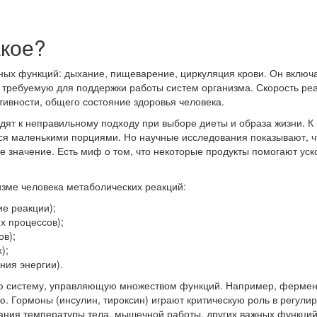
акое?
ых функций: дыхание, пищеварение, циркуляция крови. Он включа
требуемую для поддержки работы систем организма. Скорость реак
ивности, общего состояние здоровья человека.
дят к неправильному подходу при выборе диеты и образа жизни. К
ься маленькими порциями. Но научные исследования показывают, 
 значение. Есть миф о том, что некоторые продукты помогают уск
ме человека метаболических реакций:
е реакции);
х процессов);
ов);
);
ния энергии).
ую систему, управляющую множеством функций. Например, фермен
. Гормоны (инсулин, тироксин) играют критическую роль в регули
ания температуры тела, мышечной работы, других важных функций